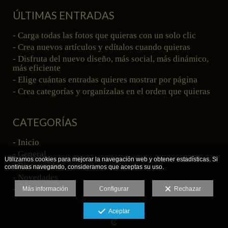
ÚLTIMAS ENTRADAS
- Carga todas las fotos que quieras con un solo clic
- Crea nuevos artículos y edítalos cuando quieras
- Disfruta del nuevo diseño, más social, más dinámico,
más eficiente
- Elige cuántas entradas quieres mostrar por página
- Crea categorías y organízalas en el orden que quieras
CATEGORÍAS
- Inicio
- General
Utilizamos cookies para mejorar la navegación web y obtener estadísticas. Si
- Bienvenidos
continuas navegando, consideramos que aceptas su uso.
- Novedades
- Ejemplos
Más información
Configurar
Rechazar
Aceptar