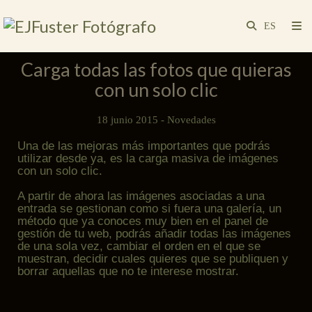
Carga todas las fotos que quieras
con un solo clic
18 junio 2015 -
Novedades
Una de las mejoras más importantes que podrás
utilizar desde ya, es la carga masiva de imágenes
con un solo clic.
A partir de ahora las imágenes asociadas a una
entrada se gestionan como si fuera una galería, un
método que ya conoces muy bien en el panel de
gestión de tu web, podrás añadir todas las imágenes
de una sola vez, cambiar el orden en el que se
muestran, decidir cuales quieres que se publiquen y
borrar aquellas que no te interese mostrar.