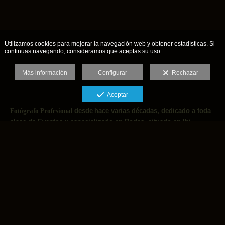
Utilizamos cookies para mejorar la navegación web y obtener estadísticas. Si
continuas navegando, consideramos que aceptas su uso.
Más información
Configurar
Rechazar
Aceptar
Fotógrafo Profesional
desde
hace varias décadas, dedicado a toda
clase de Eventos y especializado en Bodas, situado en Ibi
(Alicante-España) y sin problemas de desplazamiento a cualquier
lugar para que tus Reportajes sean diferentes y con la calidad y
el Diseño personalizados gracias a los años de experiencia.
Llámanos al teléfono 630262583 y te atenderemos sin problemas
de horarios y con amplias facilidades de pago y si necesitas
Video también lo ofrecemos.