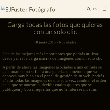
Carga todas las fotos que quieras
con un solo clic
18 junio 2015 -
Novedades
Una de las mejoras más importantes que podrás utilizar
desde ya, es la carga masiva de imágenes con un solo clic.
A partir de ahora las imágenes asociadas a una entrada se
gestionan como si fuera una galería, un método que ya
conoces muy bien en el panel de gestión de tu web, podrás
añadir todas las imágenes de una sola vez, cambiar el orden
en el que se muestran, decidir cuales quieres que se
publiquen y borrar aquellas que no te interese mostrar.